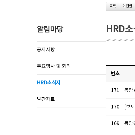
목록
이전글
HRD
알림마당
공지사항
주요행사 및 회의
번호
HRD소식지
171
동양
발간자료
170
[보
169
동양칼