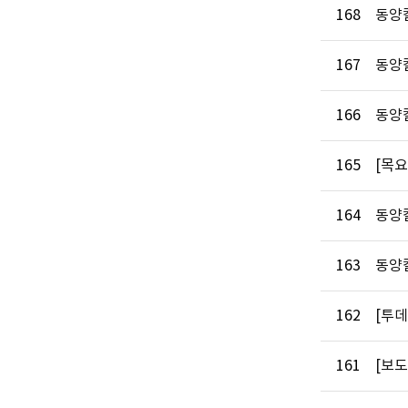
168
동양
167
동양칼
166
동양
165
[목
164
동양
163
동양칼
162
[투데
161
[보도