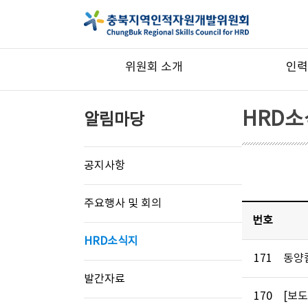
위원회 소개
인력
HRD
알림마당
공지사항
주요행사 및 회의
번호
HRD소식지
171
동양
발간자료
170
[보