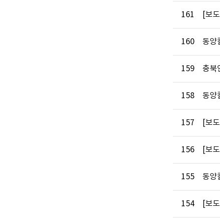
161
[보도
160
동양칼
159
충북
158
동양
157
[보
156
[보
155
동양칼
154
[보