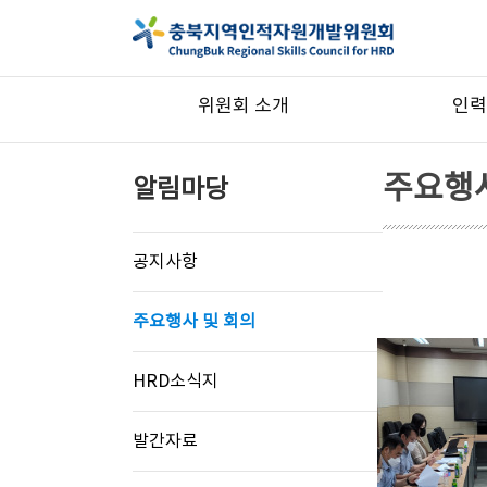
위원회 소개
인력
주요행사
알림마당
공지사항
주요행사 및 회의
HRD소식지
발간자료