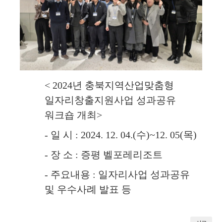
< 2024
년 충북지역산업맞춤형
일자리창출지원사업 성과공유
워크숍 개최>
-
일 시
: 2024. 12. 04.(수
)~12. 05(목)
-
장 소
: 증평 벨포레리조트
-
주요내용
:
일자리사업 성과공유
및 우수사례 발표 등