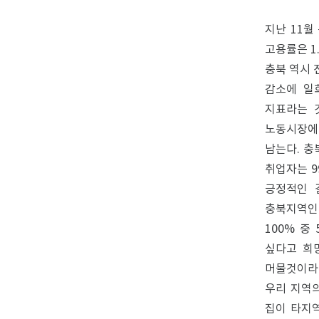
지난 11월
고용률은 1
충북 역시 
감소에 일
지표라는 
노동시장에
남는다. 충
취업자는 9
긍정적인 
충북지역인
100% 중
싶다고 희망
머물것이라고
우리 지역의
집이 타지역