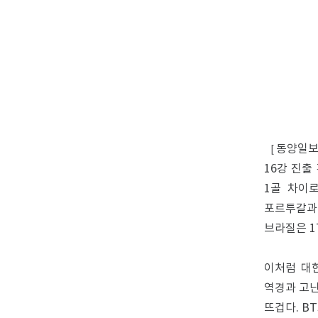
［동양일보］
16강 진출
1골 차이
포르투갈과의
브라질은 1
이처럼 대한
역경과 고난
뜨겁다. B