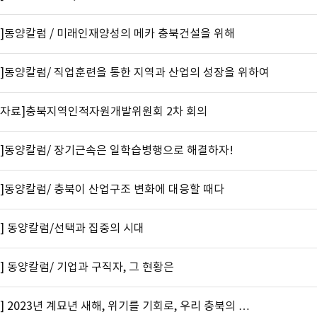
고]동양칼럼 / 미래인재양성의 메카 충북건설을 위해
고]동양칼럼/ 직업훈련을 통한 지역과 산업의 성장을 위하여
도자료]충북지역인적자원개발위원회 2차 회의
고]동양칼럼/ 장기근속은 일학습병행으로 해결하자!
고]동양칼럼/ 충북이 산업구조 변화에 대응할 때다
] 동양칼럼/선택과 집중의 시대
] 동양칼럼/ 기업과 구직자, 그 현황은
] 2023년 계묘년 새해, 위기를 기회로, 우리 충북의 …