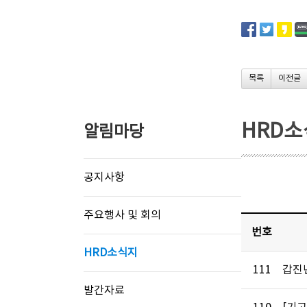
목록
이전글
HRD
알림마당
공지사항
주요행사 및 회의
번호
HRD소식지
111
갑진
발간자료