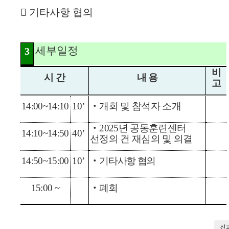

기타사항 협의
세부일정
3
비
시 간
내 용
고
14:00~14:10
10
’
‧
개회 및 참석자 소개
‧
2025
년 공동훈련센터
14:10~14:50
40
’
선정의 건 재심의 및 의결
14:50~15:00
10
’
‧
기타사항 협의
15:00 ~
‧
폐회
신