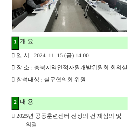
개 요
1

일 시
: 2024. 11. 15.(
금
) 14:00

장 소
:
충북지역인적자원개발위원회 회의실

참석대상
:
실무협의회 위원
내 용
2

2025
년 공동훈련센터 선정의 건 재심의 및
의결